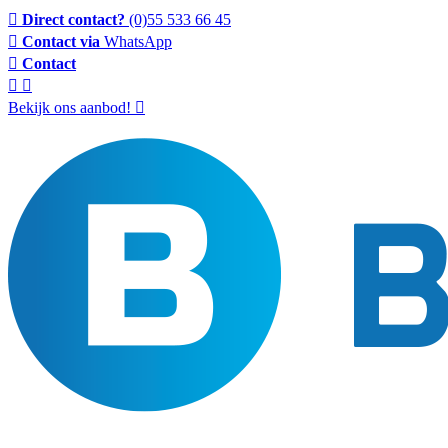
Direct contact?
(0)55 533 66 45
Contact via
WhatsApp
Contact
Bekijk ons aanbod!