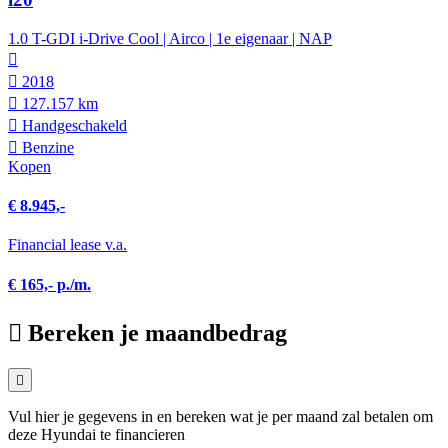
1.0 T-GDI i-Drive Cool | Airco | 1e eigenaar | NAP
2018
127.157 km
Hand­geschakeld
Benzine
Kopen
€ 8.945,-
Financial lease v.a.
€ 165,- p./m.
Bereken je maandbedrag
Vul hier je gegevens in en bereken wat je per maand zal betalen om
deze Hyundai te financieren