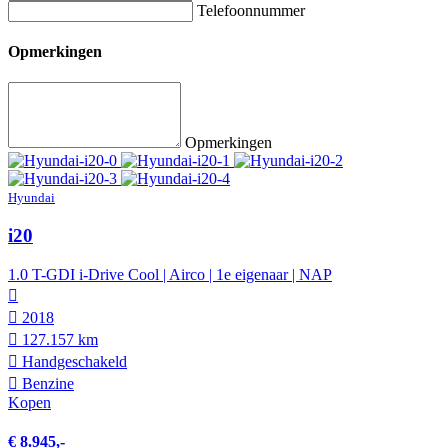
Telefoonnummer
Opmerkingen
Opmerkingen
Hyundai
i20
1.0 T-GDI i-Drive Cool | Airco | 1e eigenaar | NAP
2018
127.157 km
Hand­geschakeld
Benzine
Kopen
€ 8.945,-