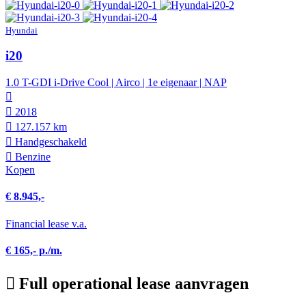
Hyundai
i20
1.0 T-GDI i-Drive Cool | Airco | 1e eigenaar | NAP
2018
127.157 km
Hand­geschakeld
Benzine
Kopen
€ 8.945,-
Financial lease v.a.
€ 165,- p./m.
Full operational lease aanvragen