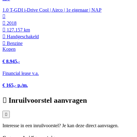
1.0 T-GDI i-Drive Cool | Airco | 1e eigenaar | NAP
2018
127.157 km
Hand­geschakeld
Benzine
Kopen
€ 8.945,-
Financial lease v.a.
€ 165,- p./m.
Inruilvoorstel aanvragen
Interesse in een inruilvoorstel? Je kan deze direct aanvragen.