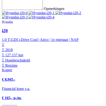
Opmerkingen
Hyundai
i20
1.0 T-GDI i-Drive Cool | Airco | 1e eigenaar | NAP
2018
127.157 km
Hand­geschakeld
Benzine
Kopen
€ 8.945,-
Financial lease v.a.
€ 165,- p./m.