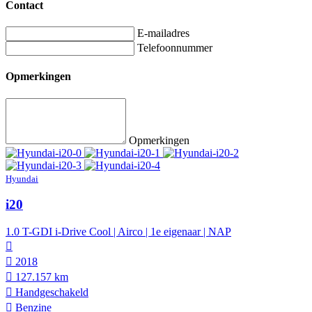
Contact
E-mailadres
Telefoonnummer
Opmerkingen
Opmerkingen
Hyundai
i20
1.0 T-GDI i-Drive Cool | Airco | 1e eigenaar | NAP
2018
127.157 km
Hand­geschakeld
Benzine