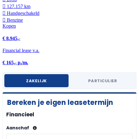
127.157 km
Hand­geschakeld
Benzine
Kopen
€ 8.945,-
Financial lease v.a.
€ 165,- p./m.