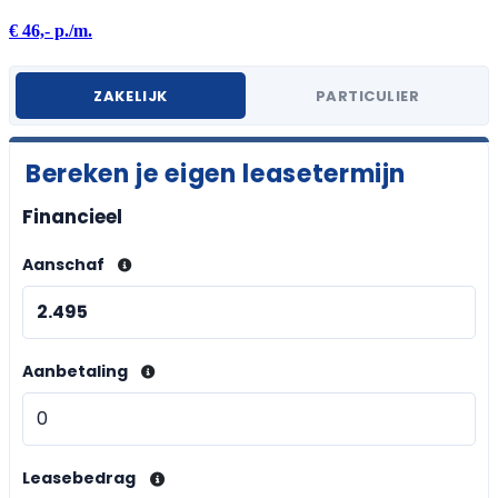
€ 46,- p./m.