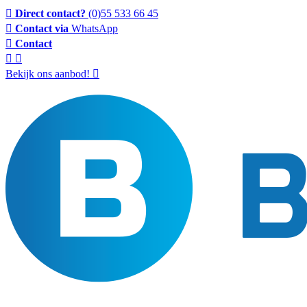
Direct contact?
(0)55 533 66 45
Contact via
WhatsApp
Contact
Bekijk ons aanbod!