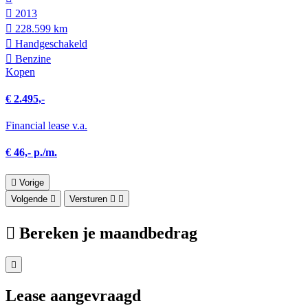
2013
228.599 km
Hand­geschakeld
Benzine
Kopen
€ 2.495,-
Financial lease v.a.
€ 46,- p./m.
Vorige
Volgende
Versturen
Bereken je maandbedrag
Lease aangevraagd