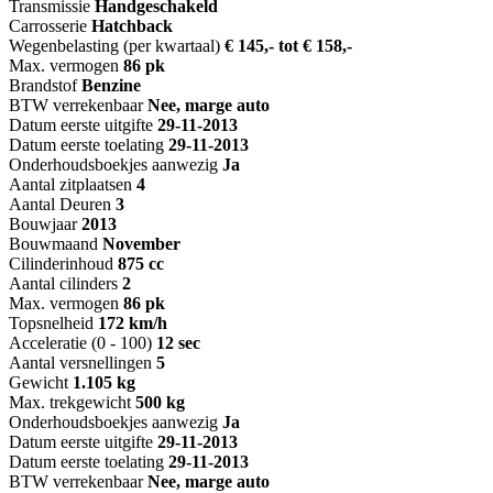
Transmissie
Handgeschakeld
Carrosserie
Hatchback
Wegenbelasting (per kwartaal)
€ 145,- tot € 158,-
Max. vermogen
86 pk
Brandstof
Benzine
BTW verrekenbaar
Nee, marge auto
Datum eerste uitgifte
29-11-2013
Datum eerste toelating
29-11-2013
Onderhoudsboekjes aanwezig
Ja
Aantal zitplaatsen
4
Aantal Deuren
3
Bouwjaar
2013
Bouwmaand
November
Cilinderinhoud
875 cc
Aantal cilinders
2
Max. vermogen
86 pk
Topsnelheid
172 km/h
Acceleratie (0 - 100)
12 sec
Aantal versnellingen
5
Gewicht
1.105 kg
Max. trekgewicht
500 kg
Onderhoudsboekjes aanwezig
Ja
Datum eerste uitgifte
29-11-2013
Datum eerste toelating
29-11-2013
BTW verrekenbaar
Nee, marge auto