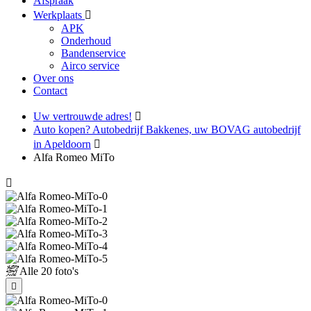
Afspraak
Werkplaats
APK
Onderhoud
Bandenservice
Airco service
Over ons
Contact
Uw vertrouwde adres!
Auto kopen? Autobedrijf Bakkenes, uw BOVAG autobedrijf
in Apeldoorn
Alfa Romeo MiTo
Alle
20 foto's