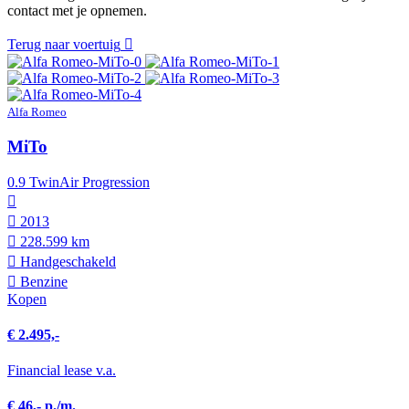
contact met je opnemen.
Terug naar voertuig
Alfa Romeo
MiTo
0.9 TwinAir Progression
2013
228.599 km
Hand­geschakeld
Benzine
Kopen
€ 2.495,-
Financial lease v.a.
€ 46,- p./m.