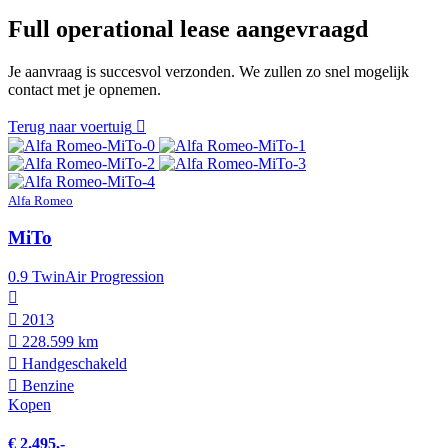
Full operational lease aangevraagd
Je aanvraag is succesvol verzonden. We zullen zo snel mogelijk
contact met je opnemen.
Terug naar voertuig
Alfa Romeo
MiTo
0.9 TwinAir Progression
2013
228.599 km
Hand­geschakeld
Benzine
Kopen
€ 2.495,-