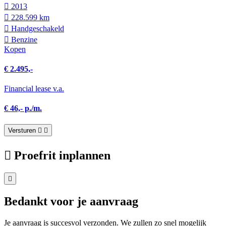
2013
228.599 km
Hand­geschakeld
Benzine
Kopen
€ 2.495,-
Financial lease v.a.
€ 46,- p./m.
Versturen
Proefrit inplannen
Bedankt voor je aanvraag
Je aanvraag is succesvol verzonden. We zullen zo snel mogelijk