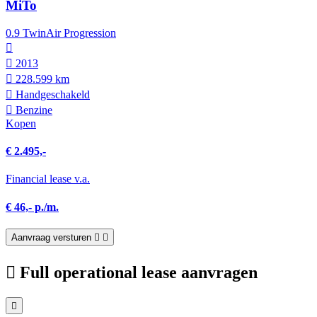
MiTo
0.9 TwinAir Progression
2013
228.599 km
Hand­geschakeld
Benzine
Kopen
€ 2.495,-
Financial lease v.a.
€ 46,- p./m.
Aanvraag versturen
Full operational lease aanvragen