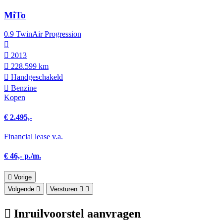
MiTo
0.9 TwinAir Progression
2013
228.599 km
Hand­geschakeld
Benzine
Kopen
€ 2.495,-
Financial lease v.a.
€ 46,- p./m.
Vorige
Volgende
Versturen
Inruilvoorstel aanvragen